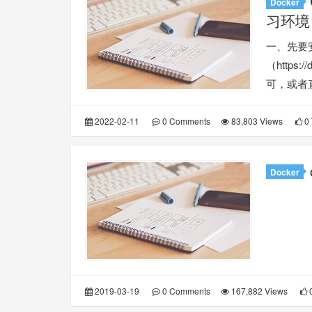
Docker
习环境
一、先要安
（https:
可，或者
2022-02-11
0 Comments
83,803 Views
0 
Docker
2019-03-19
0 Comments
167,882 Views
0