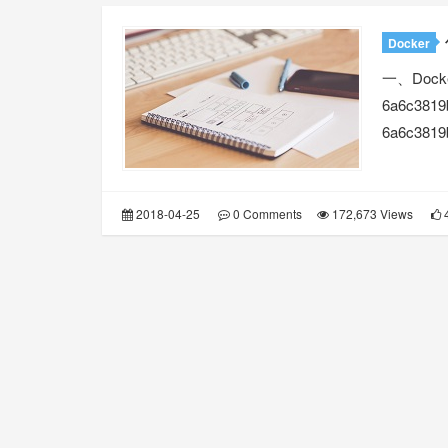
Docker
一、Dock
6a6c3819
6a6c381
2018-04-25
0 Comments
172,673 Views
4